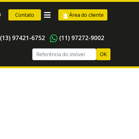
i
Contato
Área do cliente
(13) 97421-6752
(11) 97272-9002
OK