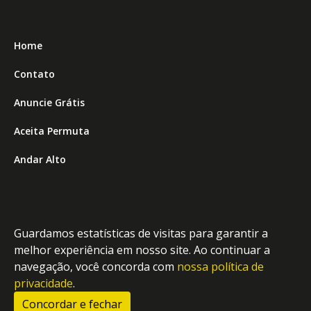
Home
Contato
Anuncie Grátis
Aceita Permuta
Andar Alto
Top 9 Financiamento Bancário
Top 9 Financiamento Direto
Guardamos estatísticas de visitas para garantir a
Top 9 Vista Total para o Mar
melhor experiência em nosso site. Ao continuar a
navegação, você concorda com
nossa política de
Imóveis para Locação
privacidade
.
Área do Cliente
Concordar e fechar