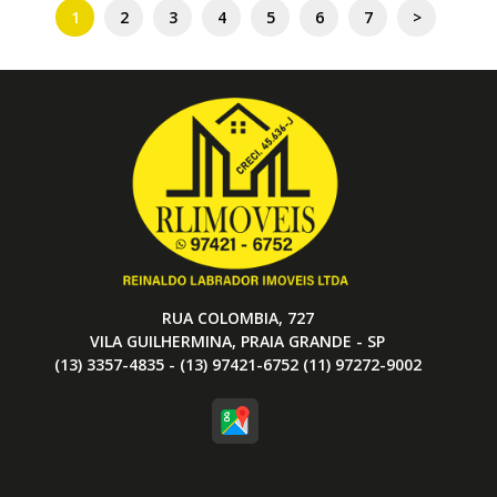
1
2
3
4
5
6
7
>
RUA COLOMBIA, 727
VILA GUILHERMINA, PRAIA GRANDE - SP
(13) 3357-4835 - (13) 97421-6752 (11) 97272-9002