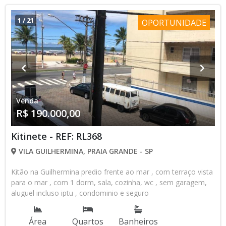
1
/
21
OPORTUNIDADE
Venda
R$ 190.000,00
Kitinete - REF: RL368
VILA GUILHERMINA, PRAIA GRANDE - SP
Kitão na Guilhermina predio frente ao mar , com terraço vista
para o mar , com 1 dorm, sala, cozinha, wc , sem garagem,
aluguel incluso iptu , condominio e seguro
Área
Quartos
Banheiros