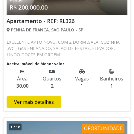
R$ 200.000,00
Apartamento - REF: RL326
PENHA DE FRANCA, SAO PAULO - SP
EXCELENTE APTO NOVO, COM 2 DORM ,SALA ,COZINHA
,WC , GAS ENCANADO, SALAO DE FESTAS, ELEVADOR,
LINDO DOCTS EM ORDEM
Aceita imóvel de Menor valor
Área
Quartos
Vagas
Banheiros
30,00
2
1
1
Ver mais detalhes
1
/
18
OPORTUNIDADE