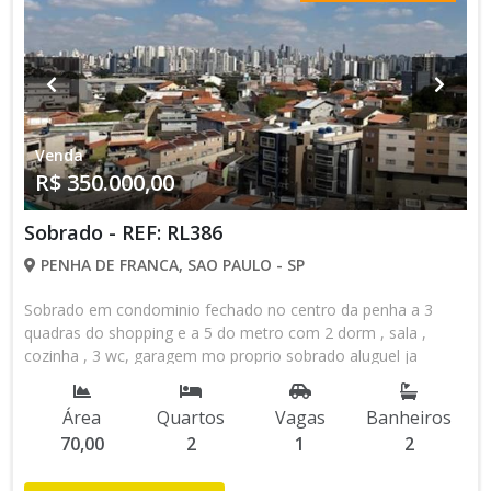
Venda
R$ 350.000,00
Sobrado - REF: RL386
PENHA DE FRANCA, SAO PAULO - SP
Sobrado em condominio fechado no centro da penha a 3
quadras do shopping e a 5 do metro com 2 dorm , sala ,
cozinha , 3 wc, garagem mo proprio sobrado aluguel ja
incluso iptu condominio e seguro , nao precisa de fiador nem
deposito
Área
Quartos
Vagas
Banheiros
70,00
2
1
2