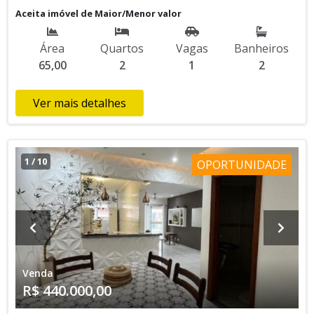
sinal e saldo em ate 60 meses
Aceita imóvel de Maior/Menor valor
Área
Quartos
Vagas
Banheiros
65,00
2
1
2
Ver mais detalhes
1
/
10
OPORTUNIDADE
Venda
R$ 440.000,00