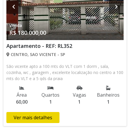
Venda
R$ 180.000,00
Apartamento - REF: RL352
CENTRO, SAO VICENTE - SP
São vicente apto a 100 mts do VLT com 1 dorm , sala,
cozinha, wc , garagem , excelente localização no centro a 100
mts do VLT e a 5 qds da praia
Área
Quartos
Vagas
Banheiros
60,00
1
1
1
Ver mais detalhes