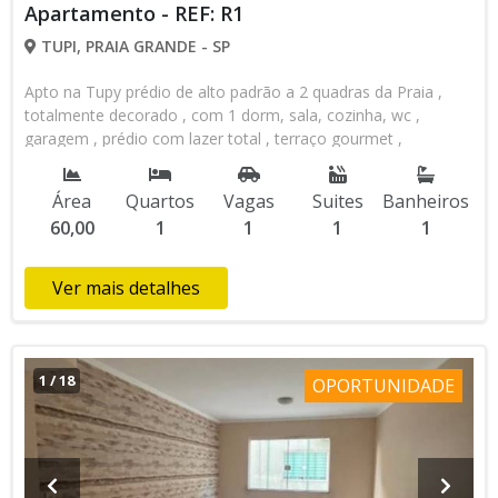
Apartamento - REF: R1
TUPI, PRAIA GRANDE - SP
Apto na Tupy prédio de alto padrão a 2 quadras da Praia ,
totalmente decorado , com 1 dorm, sala, cozinha, wc ,
garagem , prédio com lazer total , terraço gourmet ,
documentos em ordem
Área
Quartos
Vagas
Suites
Banheiros
60,00
1
1
1
1
Ver mais detalhes
1
/
18
OPORTUNIDADE