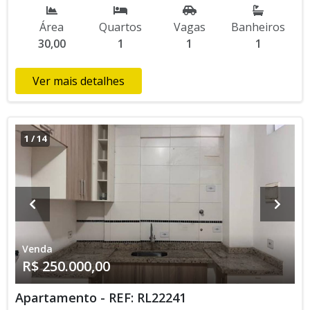
chacara região de atibaia
Área
Quartos
Vagas
Banheiros
30,00
1
1
1
Ver mais detalhes
1
/
14
Venda
R$ 250.000,00
Apartamento - REF: RL22241