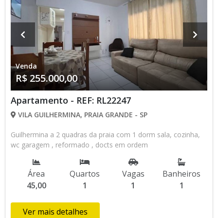
Venda
R$ 255.000,00
Apartamento - REF: RL22247
VILA GUILHERMINA, PRAIA GRANDE - SP
Guilhermina a 2 quadras da praia com 1 dorm sala, cozinha,
wc garagem , reformado , docts em ordem
Área
Quartos
Vagas
Banheiros
45,00
1
1
1
Ver mais detalhes