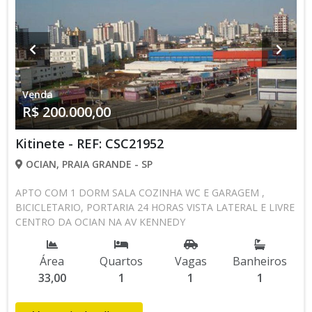
Venda
R$ 200.000,00
Kitinete - REF: CSC21952
OCIAN, PRAIA GRANDE - SP
APTO COM 1 DORM SALA COZINHA WC E GARAGEM ,
BICICLETARIO, PORTARIA 24 HORAS VISTA LATERAL E LIVRE
CENTRO DA OCIAN NA AV KENNEDY
Área
Quartos
Vagas
Banheiros
33,00
1
1
1