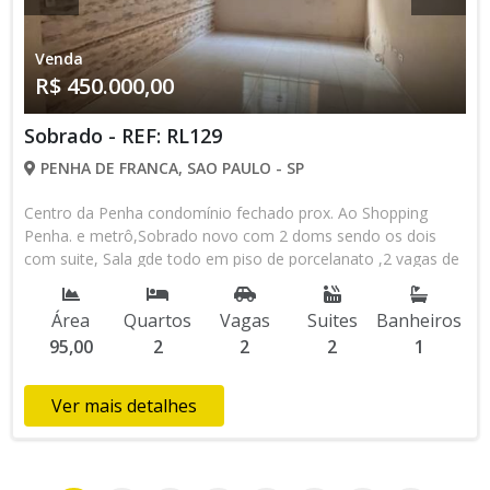
Venda
R$ 450.000,00
Sobrado - REF: RL129
PENHA DE FRANCA, SAO PAULO - SP
Centro da Penha condomínio fechado prox. Ao Shopping
Penha. e metrô,Sobrado novo com 2 doms sendo os dois
com suite, Sala gde todo em piso de porcelanato ,2 vagas de
garagem no piso térreo do próprio sobrado , salão de festas
no condomínio.
Área
Quartos
Vagas
Suites
Banheiros
95,00
2
2
2
1
Ver mais detalhes