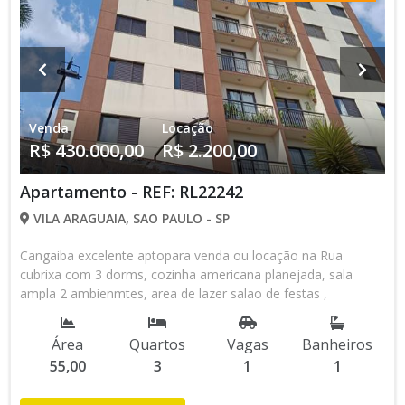
Venda
Locação
R$ 430.000,00
R$ 2.200,00
Apartamento - REF: RL22242
VILA ARAGUAIA, SAO PAULO - SP
Cangaiba excelente aptopara venda ou locação na Rua
cubrixa com 3 dorms, cozinha americana planejada, sala
ampla 2 ambienmtes, area de lazer salao de festas ,
academia, salao de jogos, 1 vaga de garagem .
Área
Quartos
Vagas
Banheiros
55,00
3
1
1