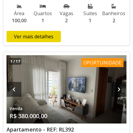
docts em ordem
Área
Quartos
Vagas
Suites
Banheiros
100,00
1
2
1
2
Ver mais detalhes
1
/
17
OPORTUNIDADE
Venda
R$ 380.000,00
Apartamento - REF: RL392